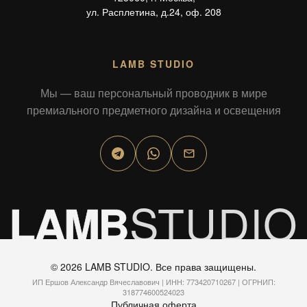
ул. Расплетина, д.24, оф. 208
LAMB STUDIO
Мы — ваш персональный проводник в мире
премиального предметного дизайна и освещения
STUDIO
LAMB
© 2026 LAMB STUDIO. Все права защищены.
ИП Ершов Александр Вячеславович | ИНН: 77342071​0267 | ОГРНИП:
3187746005​24023
Публичная оферта