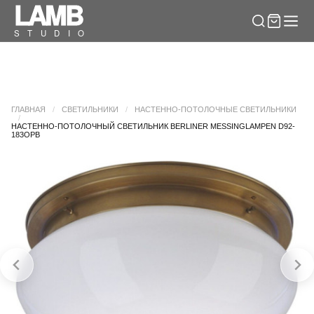
LAM
B
S
T
U
D
I
O
ГЛАВНАЯ
/
СВЕТИЛЬНИКИ
/
НАСТЕННО-ПОТОЛОЧНЫЕ СВЕТИЛЬНИКИ
/
НАСТЕННО-ПОТОЛОЧНЫЙ СВЕТИЛЬНИК BERLINER MESSINGLAMPEN D92-
183OPB