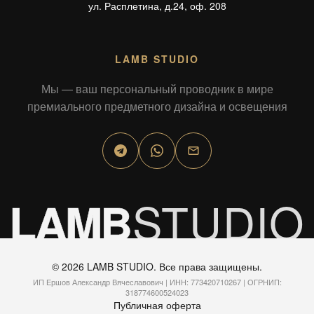
ул. Расплетина, д.24, оф. 208
LAMB STUDIO
Мы — ваш персональный проводник в мире
премиального предметного дизайна и освещения
STUDIO
LAMB
© 2026 LAMB STUDIO. Все права защищены.
ИП Ершов Александр Вячеславович | ИНН: 77342071​0267 | ОГРНИП:
3187746005​24023
Публичная оферта