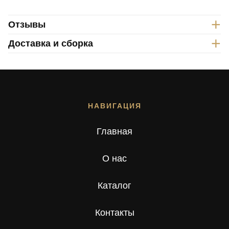
+
Отзывы
Сделайте выбор клиентов легче
+
Доставка и сборка
Отзывов еще нет — ваш может стать первым
НАПИСАТЬ ОТЗЫВ
НАВИГАЦИЯ
Главная
О нас
Каталог
Контакты