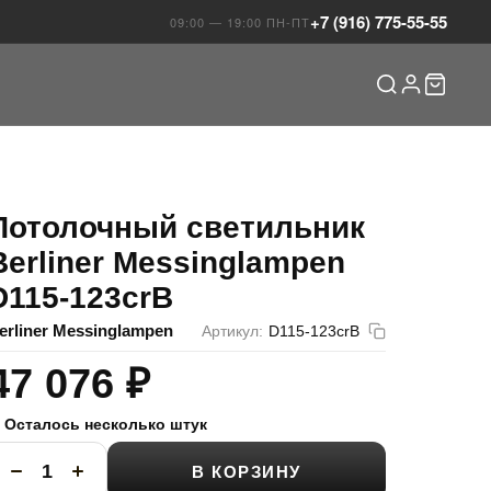
+7 (916) 775-55-55
09:00 — 19:00 ПН-ПТ
Потолочный светильник
Berliner Messinglampen
D115-123crB
erliner Messinglampen
Артикул:
D115-123crB
47 076
₽
Осталось несколько штук
В КОРЗИНУ