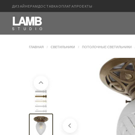
ДИЗАЙНЕРАМ
ДОСТАВКА
ОПЛАТА
ПРОЕКТЫ
LAM
B
S
T
U
D
I
O
ГЛАВНАЯ
/
СВЕТИЛЬНИКИ
/
ПОТОЛОЧНЫЕ СВЕТИЛЬНИКИ